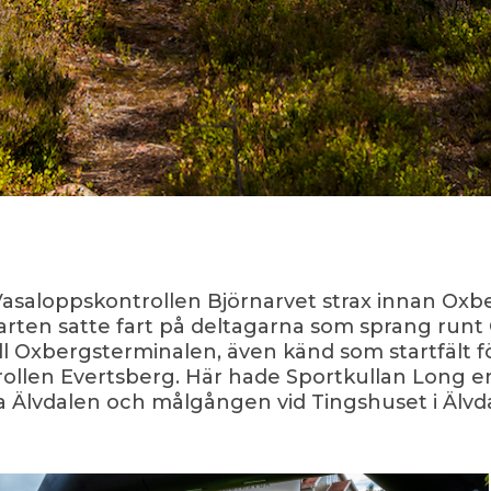
Vasaloppskontrollen Björnarvet strax innan Oxber
arten satte fart på deltagarna som sprang runt 
Oxbergsterminalen, även känd som startfält för 
len Evertsberg. Här hade Sportkullan Long en
a Älvdalen och målgången vid Tingshuset i Älvd